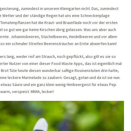
eisterung, zumindest in unserem Kleingarten nicht. Das, zumindest
hte Wetter und der ständige Regen hat uns eine Schneckenplage
Tomatenpflanzen hat die Kraut- und Braunfäule noch vor der ersten
el so gut wie gar keine Kirschen übrig gelassen. Was uns aber auch
nernte. Johannisbeeren, Stachelbeeren, Heidelbeeren und vor allem
so ein schmaler Streifen Beerensträucher an Ernte abwerfen kann!
ers lang, weder reif am Strauch, noch gepflückt, also gilt es sie so
terter Nutzer von einer dieser Food-Waste Apps, das ist eigentlich mal
r Brot Tüte heute diesen wunderbar saftige Rosinenstuten drin hatte,
eine leckere Marmelade zu zaubern. Gesagt, getan und da ist sie nun.
r etwas Säure und ein ganz klein wenig Himbeergeist für etwas Pep.
 warm, verspeist. Mhhh, lecker!