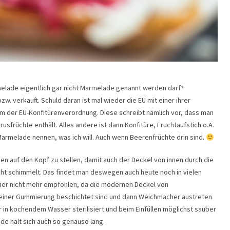
rmelade eigentlich gar nicht Marmelade genannt werden darf?
w. verkauft. Schuld daran ist mal wieder die EU mit einer ihrer
rm der EU-Konfitürenverordnung. Diese schreibt nämlich vor, dass man
früchte enthält. Alles andere ist dann Konfitüre, Fruchtaufstich o.Ä.
o Marmelade nennen, was ich will. Auch wenn Beerenfrüchte drin sind.
len auf den Kopf zu stellen, damit auch der Deckel von innen durch die
cht schimmelt. Das findet man deswegen auch heute noch in vielen
er nicht mehr empfohlen, da die modernen Deckel von
 einer Gummierung beschichtet sind und dann Weichmacher austreten
in kochendem Wasser sterilisiert und beim Einfüllen möglichst sauber
de hält sich auch so genauso lang.