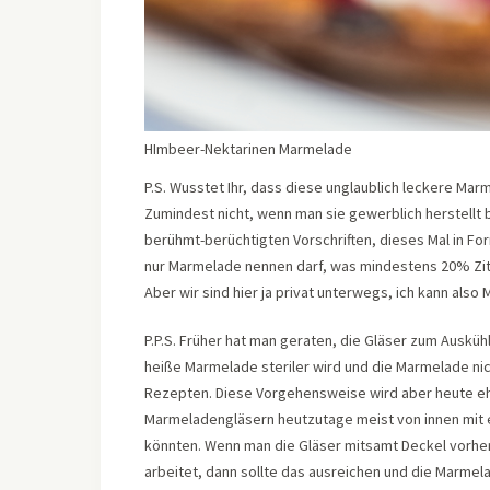
HImbeer-Nektarinen Marmelade
P.S. Wusstet Ihr, dass diese unglaublich leckere Ma
Zumindest nicht, wenn man sie gewerblich herstellt bz
berühmt-berüchtigten Vorschriften, dieses Mal in Fo
nur Marmelade nennen darf, was mindestens 20% Zitrus
Aber wir sind hier ja privat unterwegs, ich kann als
P.P.S. Früher hat man geraten, die Gläser zum Ausküh
heiße Marmelade steriler wird und die Marmelade ni
Rezepten. Diese Vorgehensweise wird aber heute eh
Marmeladengläsern heutzutage meist von innen mit
könnten. Wenn man die Gläser mitsamt Deckel vorher 
arbeitet, dann sollte das ausreichen und die Marmela