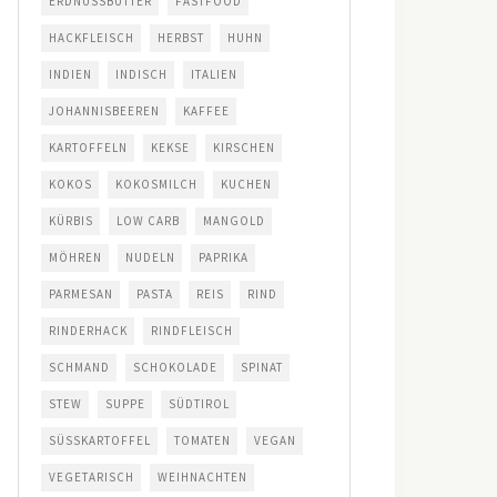
ERDNUSSBUTTER
FASTFOOD
HACKFLEISCH
HERBST
HUHN
INDIEN
INDISCH
ITALIEN
JOHANNISBEEREN
KAFFEE
KARTOFFELN
KEKSE
KIRSCHEN
KOKOS
KOKOSMILCH
KUCHEN
KÜRBIS
LOW CARB
MANGOLD
MÖHREN
NUDELN
PAPRIKA
PARMESAN
PASTA
REIS
RIND
RINDERHACK
RINDFLEISCH
SCHMAND
SCHOKOLADE
SPINAT
STEW
SUPPE
SÜDTIROL
SÜSSKARTOFFEL
TOMATEN
VEGAN
VEGETARISCH
WEIHNACHTEN