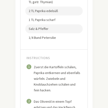
TL getr. Thymian)
2 TL Paprika edelsüß
1 TL Paprika scharf
Salz & Pfeffer
1/4 Bund Petersilie
INSTRUCTIONS
1
Zuerst die Kartoffeln schälen,
Paprika entkernen und ebenfalls
würfeln. Zwiebeln und
Knoblauchzehen schälen und
fein hacken.
2
Das Olivenöl in einem Topf
erhitzen und das Hackfleisch