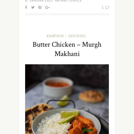
6. JANUAR 2023
von
MATTEAGLE
1
ASIATISCH
GEFLÜGEL
/
Butter Chicken – Murgh
Makhani