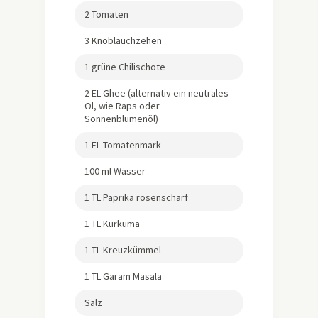
2 Tomaten
3 Knoblauchzehen
1 grüne Chilischote
2 EL Ghee (alternativ ein neutrales
Öl, wie Raps oder
Sonnenblumenöl)
1 EL Tomatenmark
100 ml Wasser
1 TL Paprika rosenscharf
1 TL Kurkuma
1 TL Kreuzkümmel
1 TL Garam Masala
Salz