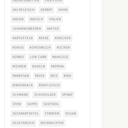
ERDNUSSBUTTER
FASTFOOD
HACKFLEISCH
HERBST
HUHN
INDIEN
INDISCH
ITALIEN
JOHANNISBEEREN
KAFFEE
KARTOFFELN
KEKSE
KIRSCHEN
KOKOS
KOKOSMILCH
KUCHEN
KÜRBIS
LOW CARB
MANGOLD
MÖHREN
NUDELN
PAPRIKA
PARMESAN
PASTA
REIS
RIND
RINDERHACK
RINDFLEISCH
SCHMAND
SCHOKOLADE
SPINAT
STEW
SUPPE
SÜDTIROL
SÜSSKARTOFFEL
TOMATEN
VEGAN
VEGETARISCH
WEIHNACHTEN