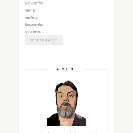
Browser für
meinen
nächsten
Kommentar
speichern.
ABOUT ME