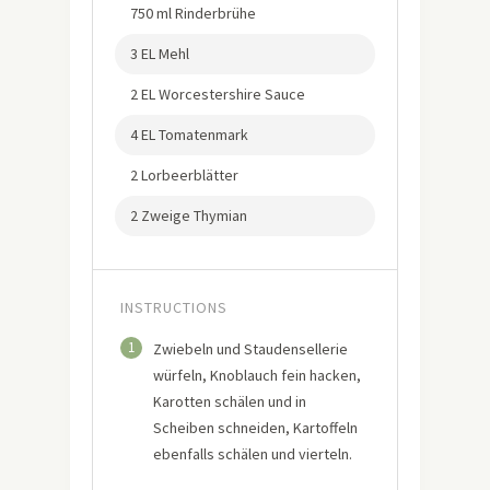
750 ml Rinderbrühe
3 EL Mehl
2 EL Worcestershire Sauce
4 EL Tomatenmark
2 Lorbeerblätter
2 Zweige Thymian
INSTRUCTIONS
1
Zwiebeln und Staudensellerie
würfeln, Knoblauch fein hacken,
Karotten schälen und in
Scheiben schneiden, Kartoffeln
ebenfalls schälen und vierteln.