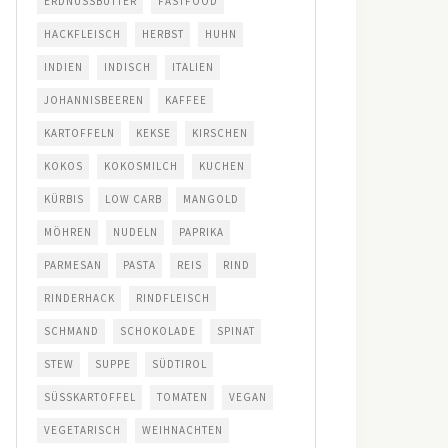
ERDNUSSBUTTER
FASTFOOD
HACKFLEISCH
HERBST
HUHN
INDIEN
INDISCH
ITALIEN
JOHANNISBEEREN
KAFFEE
KARTOFFELN
KEKSE
KIRSCHEN
KOKOS
KOKOSMILCH
KUCHEN
KÜRBIS
LOW CARB
MANGOLD
MÖHREN
NUDELN
PAPRIKA
PARMESAN
PASTA
REIS
RIND
RINDERHACK
RINDFLEISCH
SCHMAND
SCHOKOLADE
SPINAT
STEW
SUPPE
SÜDTIROL
SÜSSKARTOFFEL
TOMATEN
VEGAN
VEGETARISCH
WEIHNACHTEN