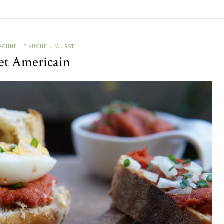
SCHNELLE KÜCHE
WURST
/
let Americain