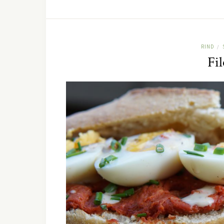
RIND
/
Fi