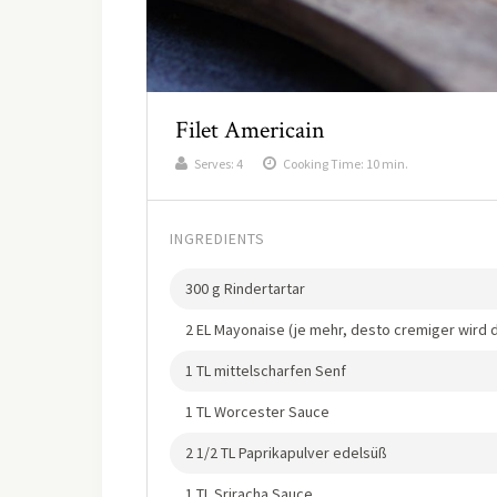
Filet Americain
Serves:
4
Cooking Time: 10 min.
INGREDIENTS
300 g Rindertartar
2 EL Mayonaise (je mehr, desto cremiger wird 
1 TL mittelscharfen Senf
1 TL Worcester Sauce
2 1/2 TL Paprikapulver edelsüß
1 TL Sriracha Sauce