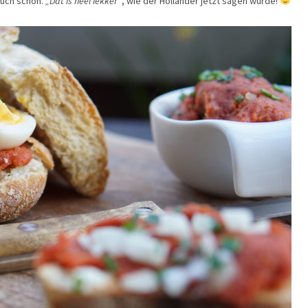
auch schon.
„Dat is heel lekker“
, wie der Holländer jetzt sagen würde!