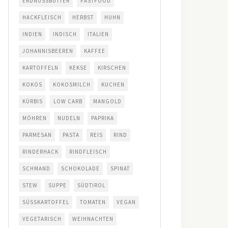
ERDNUSSBUTTER
FASTFOOD
HACKFLEISCH
HERBST
HUHN
INDIEN
INDISCH
ITALIEN
JOHANNISBEEREN
KAFFEE
KARTOFFELN
KEKSE
KIRSCHEN
KOKOS
KOKOSMILCH
KUCHEN
KÜRBIS
LOW CARB
MANGOLD
MÖHREN
NUDELN
PAPRIKA
PARMESAN
PASTA
REIS
RIND
RINDERHACK
RINDFLEISCH
SCHMAND
SCHOKOLADE
SPINAT
STEW
SUPPE
SÜDTIROL
SÜSSKARTOFFEL
TOMATEN
VEGAN
VEGETARISCH
WEIHNACHTEN