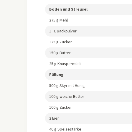
Boden und Streusel
275 g Mehl
1 TL Backpulver
125 g Zucker
150 g Butter
25 g Knuspermüsli
Füllung
500 g Skyr mit Honig
100 g weiche Butter
100 g Zucker
2 Eier
40 g Speisestärke