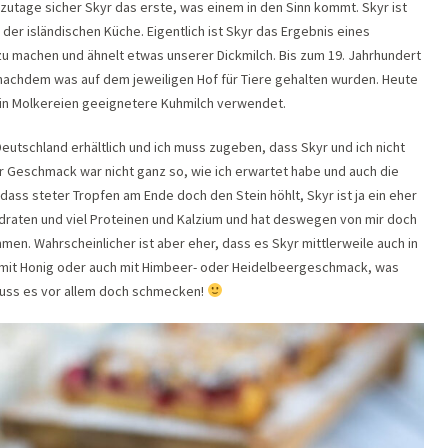
zutage sicher Skyr das erste, was einem in den Sinn kommt. Skyr ist
 der isländischen Küche. Eigentlich ist Skyr das Ergebnis eines
 zu machen und ähnelt etwas unserer Dickmilch. Bis zum 19. Jahrhundert
 nachdem was auf dem jeweiligen Hof für Tiere gehalten wurden. Heute
n in Molkereien geeignetere Kuhmilch verwendet.
Deutschland erhältlich und ich muss zugeben, dass Skyr und ich nicht
r Geschmack war nicht ganz so, wie ich erwartet habe und auch die
, dass steter Tropfen am Ende doch den Stein höhlt, Skyr ist ja ein eher
raten und viel Proteinen und Kalzium und hat deswegen von mir doch
en. Wahrscheinlicher ist aber eher, dass es Skyr mittlerweile auch in
mit Honig oder auch mit Himbeer- oder Heidelbeergeschmack, was
muss es vor allem doch schmecken!