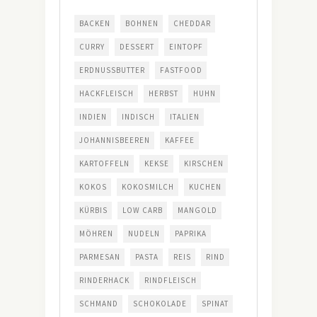
BACKEN
BOHNEN
CHEDDAR
CURRY
DESSERT
EINTOPF
ERDNUSSBUTTER
FASTFOOD
HACKFLEISCH
HERBST
HUHN
INDIEN
INDISCH
ITALIEN
JOHANNISBEEREN
KAFFEE
KARTOFFELN
KEKSE
KIRSCHEN
KOKOS
KOKOSMILCH
KUCHEN
KÜRBIS
LOW CARB
MANGOLD
MÖHREN
NUDELN
PAPRIKA
PARMESAN
PASTA
REIS
RIND
RINDERHACK
RINDFLEISCH
SCHMAND
SCHOKOLADE
SPINAT