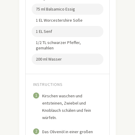
75 ml Balsamico Essig
1 EL Worcestershire Soße
1 EL Senf
1/2 TL schwarzer Pfeffer,
gemahlen
200 ml Wasser
INSTRUCTIONS
1
Kirschen waschen und
entsteinen, Zwiebel und
Knoblauch schälen und fein
würfeln.
2
Das Olivenöl in einer großen