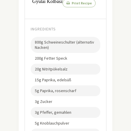
Gyulai Kolbász
Print Recipe
INGREDIENTS
800g Schweineschulter (alternativ
Nacken)
200g Fetter Speck
20g Nitritpökelsalz
15g Paprika, edelsüß
5g Paprika, rosenscharf
3g Zucker
3g Pfeffer, gemahlen
5g Knoblauchpulver