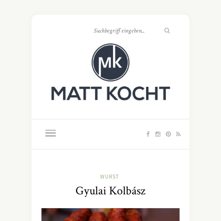
WURST
Gyulai Kolbász