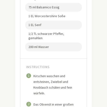
75 ml Balsamico Essig
1 EL Worcestershire Soße
1 EL Senf
1/2 TL schwarzer Pfeffer,
gemahlen
200 ml Wasser
INSTRUCTIONS
1
Kirschen waschen und
entsteinen, Zwiebel und
Knoblauch schälen und fein
würfeln.
2
Das Olivenöl in einer großen