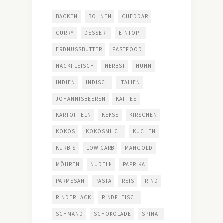
BACKEN
BOHNEN
CHEDDAR
CURRY
DESSERT
EINTOPF
ERDNUSSBUTTER
FASTFOOD
HACKFLEISCH
HERBST
HUHN
INDIEN
INDISCH
ITALIEN
JOHANNISBEEREN
KAFFEE
KARTOFFELN
KEKSE
KIRSCHEN
KOKOS
KOKOSMILCH
KUCHEN
KÜRBIS
LOW CARB
MANGOLD
MÖHREN
NUDELN
PAPRIKA
PARMESAN
PASTA
REIS
RIND
RINDERHACK
RINDFLEISCH
SCHMAND
SCHOKOLADE
SPINAT