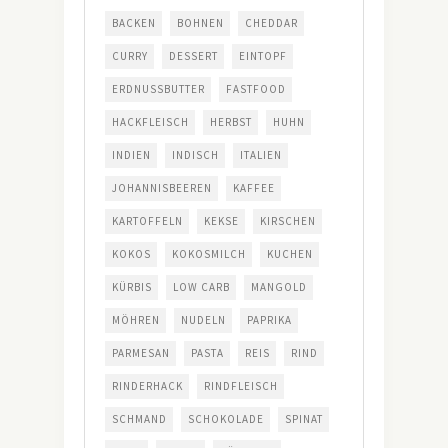
BACKEN
BOHNEN
CHEDDAR
CURRY
DESSERT
EINTOPF
ERDNUSSBUTTER
FASTFOOD
HACKFLEISCH
HERBST
HUHN
INDIEN
INDISCH
ITALIEN
JOHANNISBEEREN
KAFFEE
KARTOFFELN
KEKSE
KIRSCHEN
KOKOS
KOKOSMILCH
KUCHEN
KÜRBIS
LOW CARB
MANGOLD
MÖHREN
NUDELN
PAPRIKA
PARMESAN
PASTA
REIS
RIND
RINDERHACK
RINDFLEISCH
SCHMAND
SCHOKOLADE
SPINAT