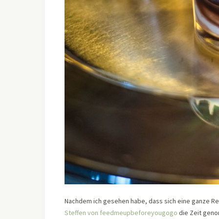
Nachdem ich gesehen habe, dass sich eine ganze Re
Steffen von feedmeupbeforeyougogo
die Zeit geno