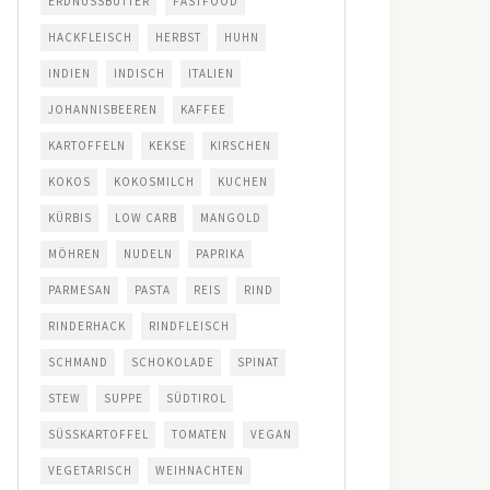
ERDNUSSBUTTER
FASTFOOD
HACKFLEISCH
HERBST
HUHN
INDIEN
INDISCH
ITALIEN
JOHANNISBEEREN
KAFFEE
KARTOFFELN
KEKSE
KIRSCHEN
KOKOS
KOKOSMILCH
KUCHEN
KÜRBIS
LOW CARB
MANGOLD
MÖHREN
NUDELN
PAPRIKA
PARMESAN
PASTA
REIS
RIND
RINDERHACK
RINDFLEISCH
SCHMAND
SCHOKOLADE
SPINAT
STEW
SUPPE
SÜDTIROL
SÜSSKARTOFFEL
TOMATEN
VEGAN
VEGETARISCH
WEIHNACHTEN