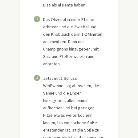
Biss als al Dente haben.
3
Das Olivenöl in einer Pfanne
erhitzen und die Zwiebel und
den Knoblauch darin 1-2 Minuten
anschwitzen. Dann die
Champignons hinzugeben, mit
Salz und Pfeffer würzen und
anbraten.
4
Jetzt mit 1 Schuss
Weißweinessig ablöschen, die
Sahne und die Linsen
hinzugeben, alles einmal
aufkochen und bei geringer
Hitze etwas weiterköcheln
lassen, bis eine schöne Soße
entstanden ist. Ist die Soße zu
sehr eingedickt, einfach ein paar