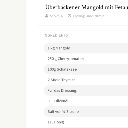
Überbackener Mangold mit Feta
Serves:
4
Cooking Time: 20 min
INGREDIENTS
1 kg Mangold
250 g Cherrytomaten
100g Schafskäse
2 Stiele Thymian
Für das Dressing:
3EL Olivenöl
Saft von ½ Zitrone
1TL Honig