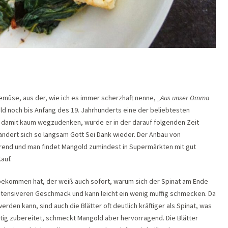
Gemüse, aus der, wie ich es immer scherzhaft nenne,
„Aus unser Omma
d noch bis Anfang des 19. Jahrhunderts eine der beliebtesten
damit kaum wegzudenken, wurde er in der darauf folgenden Zeit
 ändert sich so langsam Gott Sei Dank wieder. Der Anbau von
rend und man findet Mangold zumindest in Supermärkten mit gut
auf.
bekommen hat, der weiß auch sofort, warum sich der Spinat am Ende
intensiveren Geschmack und kann leicht ein wenig muffig schmecken. Da
den kann, sind auch die Blätter oft deutlich kräftiger als Spinat, was
htig zubereitet, schmeckt Mangold aber hervorragend. Die Blätter