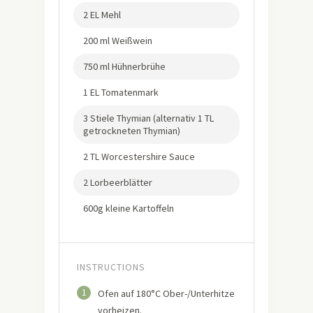
2 EL Mehl
200 ml Weißwein
750 ml Hühnerbrühe
1 EL Tomatenmark
3 Stiele Thymian (alternativ 1 TL
getrockneten Thymian)
2 TL Worcestershire Sauce
2 Lorbeerblätter
600g kleine Kartoffeln
INSTRUCTIONS
1
Ofen auf 180°C Ober-/Unterhitze
vorheizen.