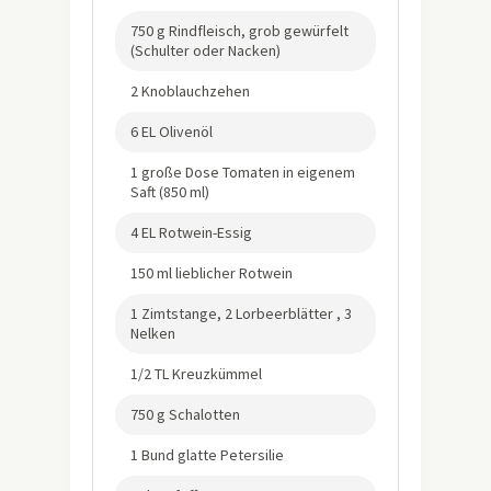
750 g Rindfleisch, grob gewürfelt
(Schulter oder Nacken)
2 Knoblauchzehen
6 EL Olivenöl
1 große Dose Tomaten in eigenem
Saft (850 ml)
4 EL Rotwein-Essig
150 ml lieblicher Rotwein
1 Zimtstange, 2 Lorbeerblätter , 3
Nelken
1/2 TL Kreuzkümmel
750 g Schalotten
1 Bund glatte Petersilie